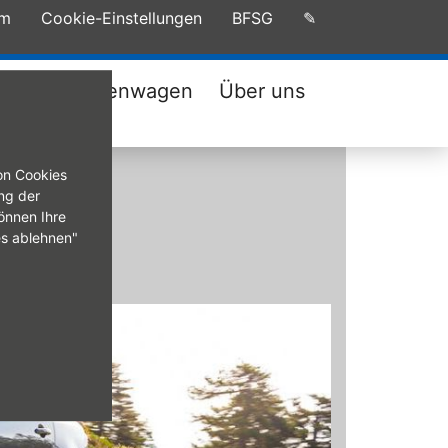
um
Cookie-Einstellungen
BFSG
✎
tatt
Firmenwagen
Über uns
on Cookies
ng der
önnen Ihre
es ablehnen"