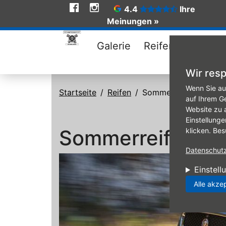
Social
4.4
Ihre
Meinungen »
Media
Galerie
Reifen
Angebo
Wir resp
Direkt zum Inhalt
Wenn Sie au
Startseite
Reifen
Sommerreifen
auf Ihrem G
Website zu 
Einstellunge
Sommerreifen
klicken. Bes
Datenschutzr
Einstell
Alle akze