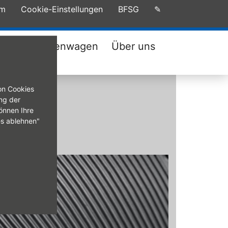
um
Cookie-Einstellungen
BFSG
✎
tatt
Firmenwagen
Über uns
on Cookies
ng der
önnen Ihre
es ablehnen"