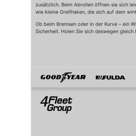
zusätzlich. Beim Abrollen öffnen sie sich 
wie kleine Greifhaken, die sich auf dem win
Ob beim Bremsen oder in der Kurve – ein Win
Sicherheit. Holen Sie sich deswegen gleich h
Goodyear
Fulda
Mitglied von
4Fleet Group