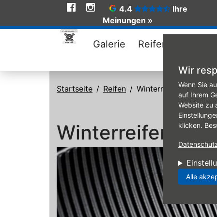
Social
4.4
Ihre
Meinungen »
Media
Galerie
Reifen
Angebo
Wir resp
Direkt zum Inhalt
Wenn Sie au
Startseite
Reifen
Winterreifen
auf Ihrem G
Website zu 
Einstellunge
Winterreifen
klicken. Bes
Datenschutzr
Einstell
Alle akze