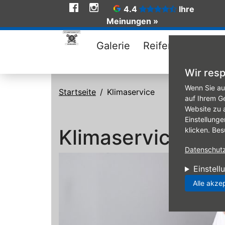
Social
4.4
Ihre
Meinungen »
Media
Galerie
Reifen
Angebo
Wir resp
Direkt zum Inhalt
Wenn Sie au
Startseite
Klimaservice
auf Ihrem G
Website zu 
Einstellunge
Klimaservice
klicken. Bes
Datenschutzr
Einstell
Alle akze