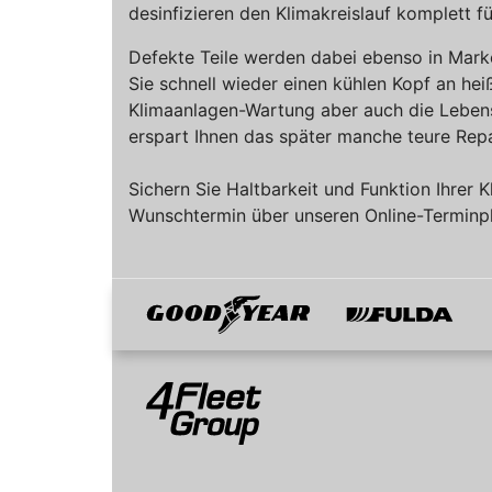
desinfizieren den Klimakreislauf komplett f
Defekte Teile werden dabei ebenso in Marke
Sie schnell wieder einen kühlen Kopf an he
Klimaanlagen-Wartung aber auch die Lebens
erspart Ihnen das später manche teure Rep
Sichern Sie Haltbarkeit und Funktion Ihrer
Wunschtermin über unseren Online-Terminpl
Goodyear
Fulda
Mitglied von
4Fleet Group