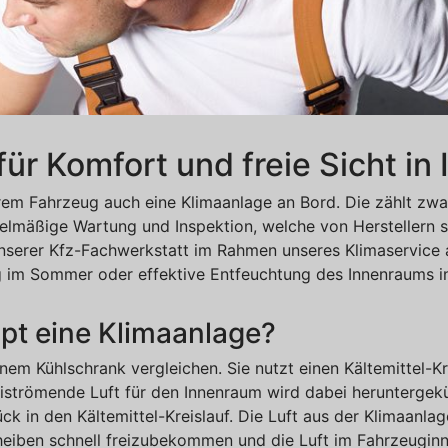
für Komfort und freie Sicht in
em Fahrzeug auch eine Klimaanlage an Bord. Die zählt zwa
lmäßige Wartung und Inspektion, welche von Herstellern so
 unserer Kfz-Fachwerkstatt im Rahmen unseres Klimaservice 
 im Sommer oder effektive Entfeuchtung des Innenraums in 
upt eine Klimaanlage?
em Kühlschrank vergleichen. Sie nutzt einen Kältemittel-Kre
eiströmende Luft für den Innenraum wird dabei heruntergek
ck in den Kältemittel-Kreislauf. Die Luft aus der Klimaanla
cheiben schnell freizubekommen und die Luft im Fahrzeuginn