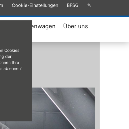
um
Cookie-Einstellungen
BFSG
✎
tatt
Firmenwagen
Über uns
on Cookies
ng der
önnen Ihre
es ablehnen"