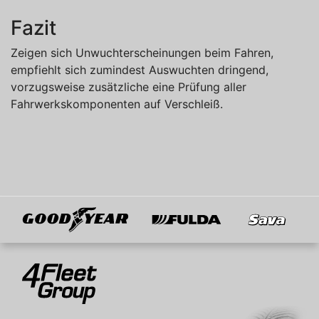
Fazit
Zeigen sich Unwuchterscheinungen beim Fahren,
empfiehlt sich zumindest Auswuchten dringend,
vorzugsweise zusätzliche eine Prüfung aller
Fahrwerkskomponenten auf Verschleiß.
Goodyear
Fulda
Sava
Mitglied von
4Fleet Group