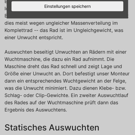
Balancieren Sie ein Autorad auf der Nabe, liegt es im
Einstellungen speichern
Idealfall horizontal -- ebenso steht es vertikal beim
Balancieren auf der Reifenmitte. In der Praxis scheitert
dies meist wegen ungleicher Massenverteilung im
Komplettrad -- das Rad ist im Ungleichgewicht, was
einer Unwucht entspricht.
Auswuchten beseitigt Unwuchten an Rädern mit einer
Wuchtmaschine, die dazu ein Rad aufnimmt. Die
Maschine dreht das Rad schnell und zeigt Lage und
Größe einer Unwucht an. Dort befestigt unser Monteur
dann ein entsprechendes Wuchtgewicht an der Felge,
was die Unwucht minimiert. Dazu dienen Klebe- bzw.
Schlag- oder Clip-Gewichte. Ein zweiter Auswuchtlauf
des Rades auf der Wuchtmaschine prüft dann das
Ergebnis des Auswuchtens.
Statisches Auswuchten